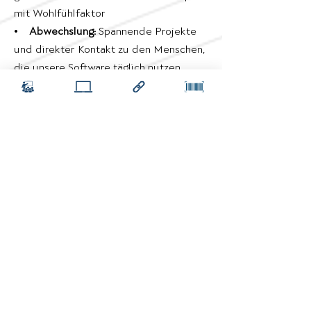
mit Wohlfühlfaktor
•
Abwechslung:
Spannende Projekte
und direkter Kontakt zu den Menschen,
die unsere Software täglich nutzen
Für die Position gilt ein
Mindestgrundgehalt lt. KV von
EUR 3.175,--
monatlich
(für 38,5 Stunden).
Eine
Überzahlung ist je nach
Qualifikation und
Berufserfahrung möglich.
Bereit, mit uns die digitale Zukunft